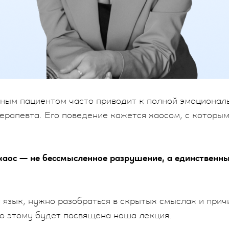
чным пациентом часто приводит к полной эмоционал
ерапевта. Его поведение кажется хаосом, с которы
 хаос — не бессмысленное разрушение, а единственн
 язык, нужно разобраться в скрытых смыслах и прич
о этому будет посвящена наша лекция.