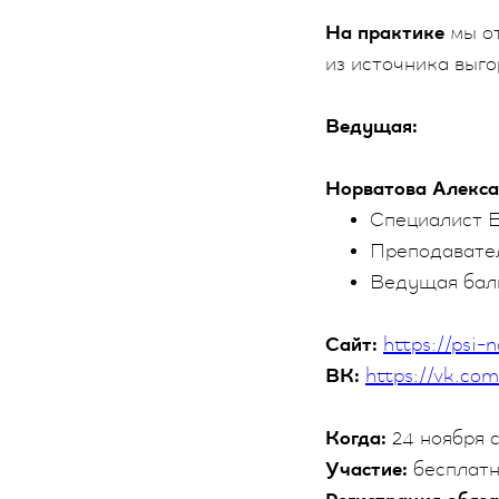
На практике
мы от
из источника выг
Ведущая:
Норватова Алекс
Специалист
Преподавате
Ведущая бал
Сайт:
https://psi-
ВК:
https://vk.co
Когда:
24 ноября с
Участие:
бесплат