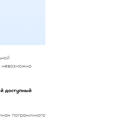
ьной
м невозможно
ый доступный
инах пограничного