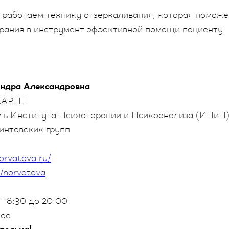
работаем технику отзеркаливания, которая поможе
орания в инструмент эффективной помощи пациенту.
андра Александровна
 ЕАРПП
ль Института Психотерапии и Психоанализа (ИПиП
интовских групп
norvatova.ru/
m/norvatova
 18:30 до 20:00
ное