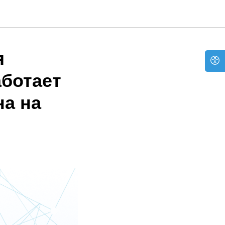
я
аботает
на на