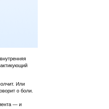
 внутренняя
практикующий
молчит. Или
оворит о боли.
иента — и